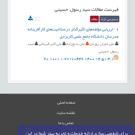
فهرست مقالات
سید رسول حسینی
دسترسی آزاد
مقاله
1
-
ارزیابی مؤلفه‌های تأثیرگذار در صلاحیت‌های کارآفرینانه
مدرسان دانشگاه جامع علمی کاربردی
علی عمران روزبان
علی بدیع‌زاده
علی اکبر قهرمانی
سید
رسول حسینی
20.1001.1.27170446.1400.14.51.4.1
صفحه اصلی
نقشه سایت
تماس با ما
برای شخصی سازی ارائه خدمات و تجربه بهتر شما در این