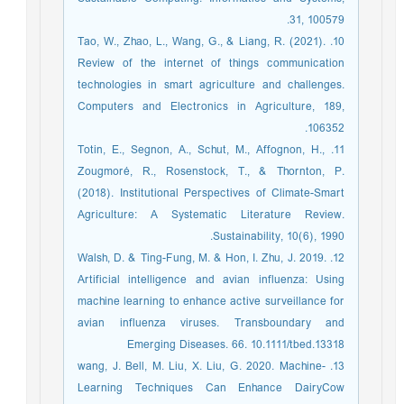
31, 100579.
10. Tao, W., Zhao, L., Wang, G., & Liang, R. (2021).
Review of the internet of things communication
technologies in smart agriculture and challenges.
Computers and Electronics in Agriculture, 189,
106352.
11. Totin, E., Segnon, A., Schut, M., Affognon, H.,
Zougmoré, R., Rosenstock, T., & Thornton, P.
(2018). Institutional Perspectives of Climate-Smart
Agriculture: A Systematic Literature Review.
Sustainability, 10(6), 1990.
12. Walsh, D. & Ting-Fung, M. & Hon, I. Zhu, J. 2019.
Artificial intelligence and avian influenza: Using
machine learning to enhance active surveillance for
avian influenza viruses. Transboundary and
Emerging Diseases. 66. 10.1111/tbed.13318
13. wang, J. Bell, M. Liu, X. Liu, G. 2020. Machine-
Learning Techniques Can Enhance DairyCow