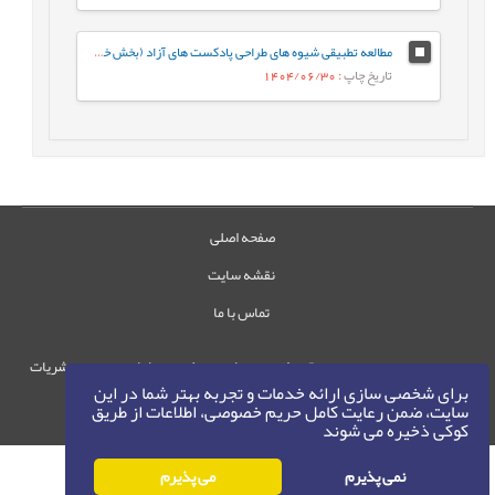
مطالعه تطبیقی شیوه های طراحی پادکست های آزاد (بخش خصوصی) با پادکست های برنامه های رادیویی
تاریخ چاپ
: 1404/06/30
صفحه اصلی
نقشه سایت
تماس با ما
حقوق این وب‌سایت متعلق به سامانه مدیریت نشریات
برای شخصی سازی ارائه خدمات و تجربه بهتر شما در این
رایمگ است.
سایت، ضمن رعایت کامل حریم خصوصی، اطلاعات از طریق
حق نشر
1405-1396
©
کوکی ذخیره می شوند
نمی پذیرم
می پذیرم