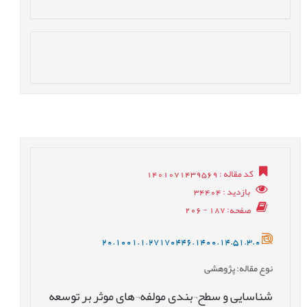
کد مقاله
: 1401071439569
بازدید
: 34404
صفحه
: 187 - 206
20.1001.1.27170446.1400.14.51.3.0
نوع مقاله
: پژوهشی
شناسایی و سطح¬بندی مولفه¬های موثر بر توسعه