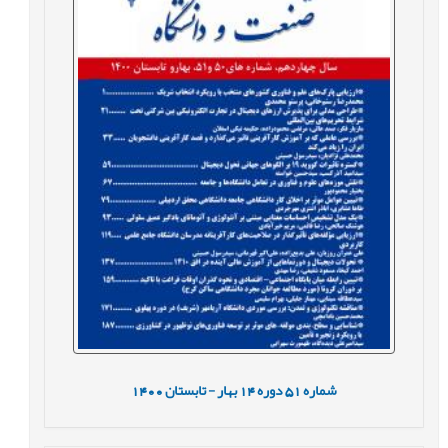
شماره
51
دوره
14
بهار - تابستان
1400