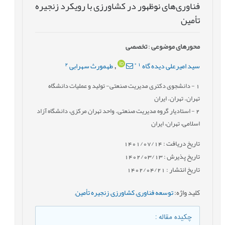
فناوری‌های نوظهور در کشاورزی با رویکرد زنجیره
تأمین
محورهای موضوعی
:
تخصصی
2
*
1
سید امیرعلی دیده گاه
طهمورث سهرابی
,
1
- دانشجوی دکتری مدیریت صنعتی- تولید و عملیات دانشگاه
تهران. تهران. ایران
2
- استادیار گروه مدیریت صنعتی. واحد تهران مرکزی، دانشگاه آزاد
اسلامی، تهران، ایران
تاریخ دریافت : 1401/07/14
تاریخ پذیرش : 1402/03/13
تاریخ انتشار : 1402/04/21
کلید واژه
:
توسعه فناوری‌
,
کشاورزی
,
زنجیره تأمین
,
چکیده مقاله
: