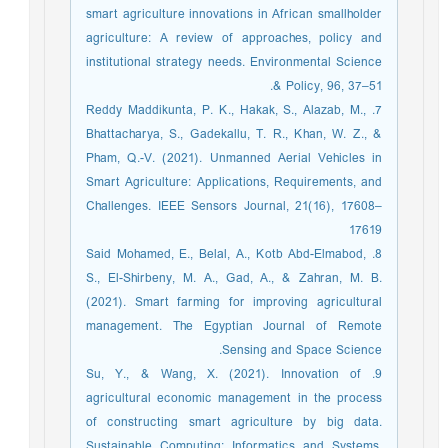
smart agriculture innovations in African smallholder
agriculture: A review of approaches, policy and
institutional strategy needs. Environmental Science
& Policy, 96, 37–51.
7. Reddy Maddikunta, P. K., Hakak, S., Alazab, M.,
Bhattacharya, S., Gadekallu, T. R., Khan, W. Z., &
Pham, Q.-V. (2021). Unmanned Aerial Vehicles in
Smart Agriculture: Applications, Requirements, and
Challenges. IEEE Sensors Journal, 21(16), 17608–
17619
8. Said Mohamed, E., Belal, A., Kotb Abd-Elmabod,
S., El-Shirbeny, M. A., Gad, A., & Zahran, M. B.
(2021). Smart farming for improving agricultural
management. The Egyptian Journal of Remote
Sensing and Space Science.
9. Su, Y., & Wang, X. (2021). Innovation of
agricultural economic management in the process
of constructing smart agriculture by big data.
Sustainable Computing: Informatics and Systems,