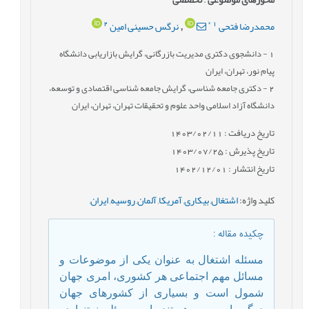
2
*
1
محمدرضا فتحی
نرگس حسینی امین
,
1
- دانشجوی دکتری مدیریت بازرگانی، گرایش بازاریابی دانشگاه
پیام نور، تهران، ایران
2
- دکتری جامعه ‏شناسی، گرایش جامعه ‏شناسی اقتصادی و توسعه،
دانشگاه آزاد اسلامی واحد علوم و تحقیقات تهران، تهران، ایران
تاریخ دریافت : 1403/02/11
تاریخ پذیرش : 1403/07/25
تاریخ انتشار : 1402/12/01
کلید واژه
:
اشتغال
,
بیکاری
,
آمریکا
,
آلمان
,
روسیه
,
ایران
,
چکیده مقاله
:
مسئله اشتغال به عنوان یکی از موضوعات و
مسائل مهم اجتماعی هر کشوری، امری جهان‏
شمول است و بسیاری از کشورهای جهان