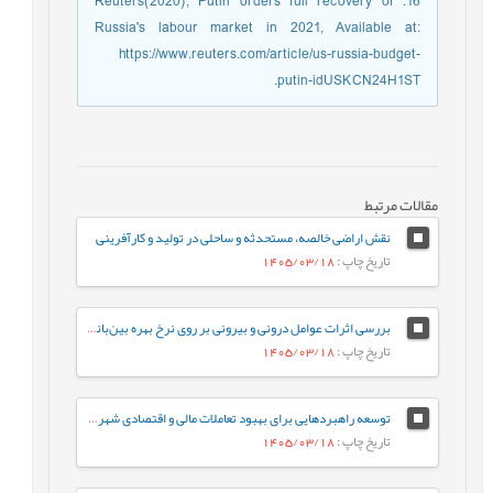
16. Reuters(2020), Putin orders full recovery of
Russia's labour market in 2021, Available at:
https://www.reuters.com/article/us-russia-budget-
putin-idUSKCN24H1ST.
مقالات مرتبط
نقش اراضی خالصه، مستحدثه و ساحلی در تولید و کارآفرینی
تاریخ چاپ
: 1405/03/18
بررسی اثرات عوامل درونی و بیرونی بر روی نرخ بهره بین‌بانکی در ایران
تاریخ چاپ
: 1405/03/18
توسعه راهبردهایی برای بهبود تعاملات مالی و اقتصادی شهرداری‌ها و شرکت‌های خدماتی (مورد مطالعه: شهرداری تهران و شرکت‌های خدمات‌رسان آب و برق)
تاریخ چاپ
: 1405/03/18