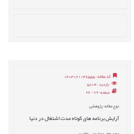
کد مقاله
: 1403021146555
بازدید
: 5804
صفحه
: 79 - 96
نوع مقاله
: پژوهشی
آرایش برنامه‏ های کوتاه ‏مدت اشتغال در دنیا
محورهای موضوعی
:
تخصصی