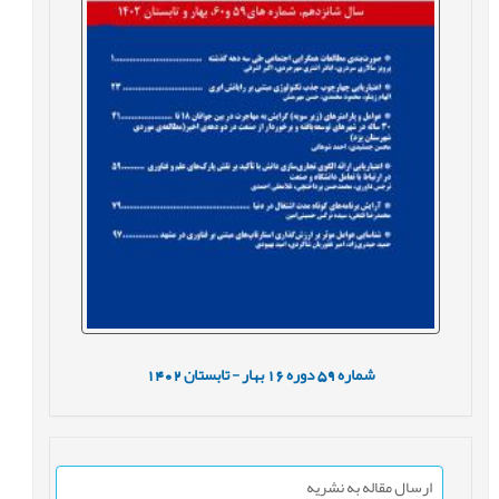
شماره
59
دوره
16
بهار - تابستان
1402
ارسال مقاله به نشریه