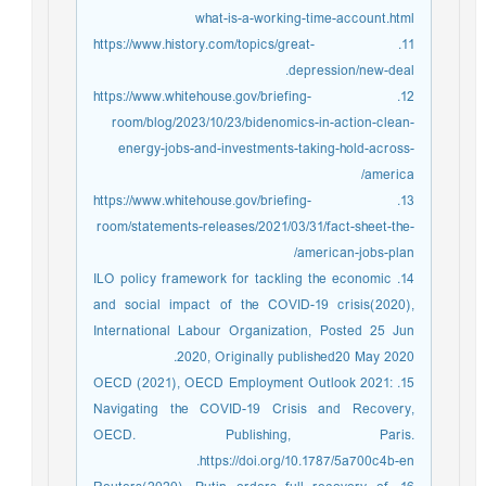
what-is-a-working-time-account.html
11. https://www.history.com/topics/great-
depression/new-deal.
12. https://www.whitehouse.gov/briefing-
room/blog/2023/10/23/bidenomics-in-action-clean-
energy-jobs-and-investments-taking-hold-across-
america/
13. https://www.whitehouse.gov/briefing-
room/statements-releases/2021/03/31/fact-sheet-the-
american-jobs-plan/
14. ILO policy framework for tackling the economic
and social impact of the COVID-19 crisis(2020),
International Labour Organization, Posted 25 Jun
2020, Originally published20 May 2020.
15. OECD (2021), OECD Employment Outlook 2021:
Navigating the COVID-19 Crisis and Recovery,
OECD. Publishing, Paris.
https://doi.org/10.1787/5a700c4b-en.