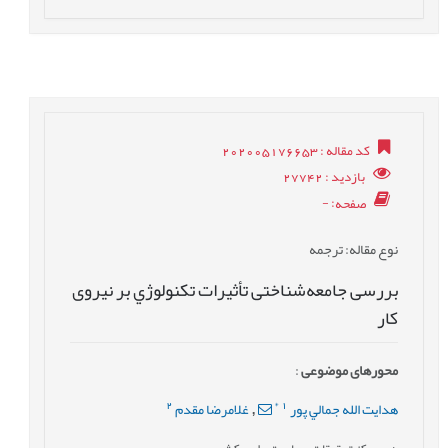
کد مقاله
: 202005176653
بازدید
: 27742
صفحه
: -
نوع مقاله
: ترجمه
بررسی جامعه‌شناختی تأثيرات تكنولوژي بر نیروی
كار
محورهای موضوعی
:
2
*
1
هدايت الله جمالي پور
غلامرضا مقدم
,