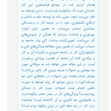
هنجار تبديل شد، در جوامع فراصنعتي، اين كار
خدماتي است كه حكم‌فرما شده است. با اين اوصاف به
نظر مي‌رسد نمود عيني رشد و توسعه علم و دانش و
ارتقاي تكنولوژي، خود را در عرصه كار با برجستگي
بيشتري نمايان مي‌سازد. به همين دليل توليد،
بهره‌وري و انباشت سرمايه كه همگي از خروجي‌هاي
كار مي‌باشند تعيين‌كننده ساخت كلي يك جامعه به
حساب مي‌آيند. از همين روي مطالعه ويژگي‌هاي فني و
تكنولوژيكي كار در جامعه امروزي و تأثيرات آن بر كار
و بيكاري افراد آن جامعه از اهميت ويژه‌اي برخوردار
است. در اين مقاله سعي خواهد شد به سوالاتي چون:
چه عواملي بر تحولات عرضه نيروي كار تاثير مي‌گذارد؟
عوامل شتاب‌دهنده اين تحولات در دهه‌‌هاي اخير چه
بوده‌اند؟چرا در برخي جوامع كه روند توسعه به صورت
ناقص انجام شده، تحولات حوزه كار با مشكل
روبه‌روست؟ ويژگي‌هاي كار در عصر حاضر چگونه است
و تكنولوژي چه تأثيري بر آن گذاشته است؟ وضعيت
بازار كار در يك دهه‌ اخير در ايران چگونه بوده است؟