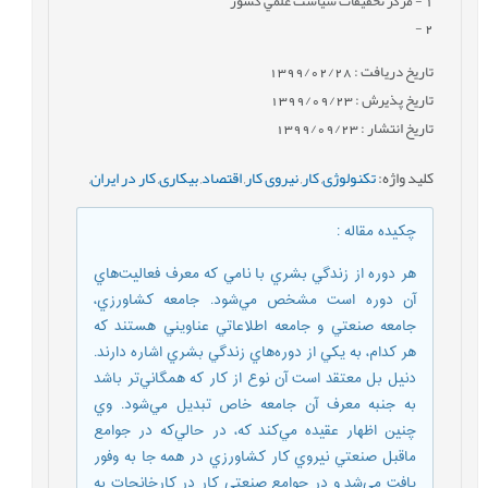
1
- مركز تحقيقات سياست علمي كشور
-
2
تاریخ دریافت : 1399/02/28
تاریخ پذیرش : 1399/09/23
تاریخ انتشار : 1399/09/23
کلید واژه
:
تکنولوژی
,
کار
,
نیروی کار
,
اقتصاد
,
بیکاری
,
کار در ایران
,
چکیده مقاله
:
هر دوره از زندگي بشري با نامي كه معرف فعاليت‌‌هاي
آن دوره است مشخص مي‌شود. جامعه كشاورزي،
جامعه صنعتي و جامعه اطلاعاتي عناويني هستند كه
هر كدام، به يكي از دوره‌هاي زندگي بشري اشاره دارند.
دنيل بل معتقد است آن نوع از كار كه همگاني‌تر باشد
به جنبه معرف آن جامعه خاص تبديل مي‌شود. وي
چنين اظهار عقيده مي‌كند كه، در حالي‌كه در جوامع
ماقبل صنعتي نيروي كار كشاورزي در همه جا به وفور
يافت مي‌شد و در جوامع صنعتي كار در كارخانجات به