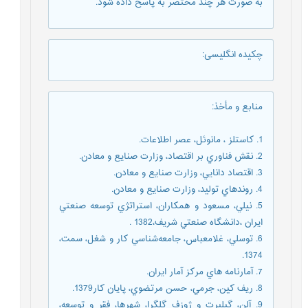
به صورت هر چند مختصر به پاسخ داده شود.
چکیده انگلیسی
:
منابع و مأخذ
:
1. كاستلز ، مانوئل، عصر اطلاعات.
2. نقش فناوري بر اقتصاد، وزارت صنايع و معادن.
3. اقتصاد دانايي، وزارت صنايع و معادن.
4. روندهاي توليد، وزارت صنايع و معادن.
5. نيلي، مسعود و همكاران، استراتژي توسعه صنعتي
ايران ،دانشگاه صنعتي شريف،1382 .
6. توسلي، غلامعباس، جامعه‌شناسي كار و شغل، سمت،
1374.
7. آمارنامه هاي مركز آمار ايران.
8. ريف كين، جرمي، حسن مرتضوي، پايان كار1379.
9. آلن، گيلبرت و ژوزف گلگرا، شهرها، فقر و توسعه،