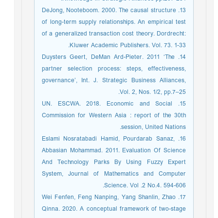
13. DeJong, Nooteboom. 2000. The causal structure
of long-term supply relationships. An empirical test
of a generalized transaction cost theory. Dordrecht:
Kluwer Academic Publishers. Vol. 73. 1-33.
14. Duysters Geert, DeMan Ard-Pieter. 2011 ‘The
partner selection process: steps, effectiveness,
governance’, Int. J. Strategic Business Alliances,
Vol. 2, Nos. 1/2, pp.7–25.
15. UN. ESCWA. 2018. Economic and Social
Commission for Western Asia : report of the 30th
session, United Nations.
16. Eslami Nosratabadi Hamid, Pourdarab Sanaz,
Abbasian Mohammad. 2011. Evaluation Of Science
And Technology Parks By Using Fuzzy Expert
System, Journal of Mathematics and Computer
Science. Vol .2 No.4. 594-606.
17. Wei Fenfen, Feng Nanping, Yang Shanlin, Zhao
Qinna. 2020. A conceptual framework of two-stage