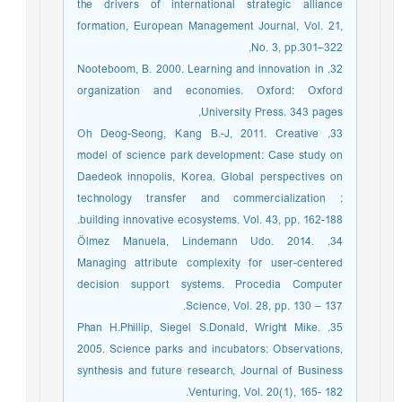
the drivers of international strategic alliance
formation, European Management Journal, Vol. 21,
No. 3, pp.301–322.
32. Nooteboom, B. 2000. Learning and innovation in
organization and economies. Oxford: Oxford
University Press. 343 pages.
33. Oh Deog-Seong, Kang B.-J, 2011. Creative
model of science park development: Case study on
Daedeok innopolis, Korea. Global perspectives on
technology transfer and commercialization :
building innovative ecosystems. Vol. 43, pp. 162-188.
34. Ölmez Manuela, Lindemann Udo. 2014.
Managing attribute complexity for user-centered
decision support systems. Procedia Computer
Science, Vol. 28, pp. 130 – 137.
35. Phan H.Phillip, Siegel S.Donald, Wright Mike.
2005. Science parks and incubators: Observations,
synthesis and future research, Journal of Business
Venturing, Vol. 20(1), 165- 182.