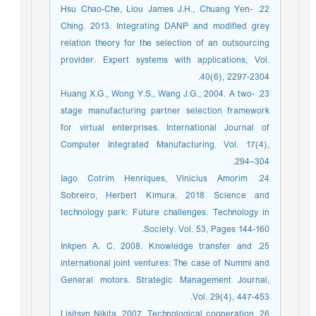
22. Hsu Chao-Che, Liou James J.H., Chuang Yen-
Ching. 2013. Integrating DANP and modified grey
relation theory for the selection of an outsourcing
provider. Expert systems with applications, Vol.
40(6), 2297-2304.
23. Huang X.G., Wong Y.S., Wang J.G., 2004. A two-
stage manufacturing partner selection framework
for virtual enterprises. International Journal of
Computer Integrated Manufacturing. Vol. 17(4),
294–304.
24. Iago Cotrim Henriques, Vinicius Amorim
Sobreiro, Herbert Kimura. 2018 Science and
technology park: Future challenges. Technology in
Society. Vol. 53, Pages 144-160.
25. Inkpen A. C. 2008. Knowledge transfer and
international joint ventures: The case of Nummi and
General motors. Strategic Management Journal,
Vol. 29(4), 447-453.
26. Lisitsyn Nikita. 2007. Technological cooperation