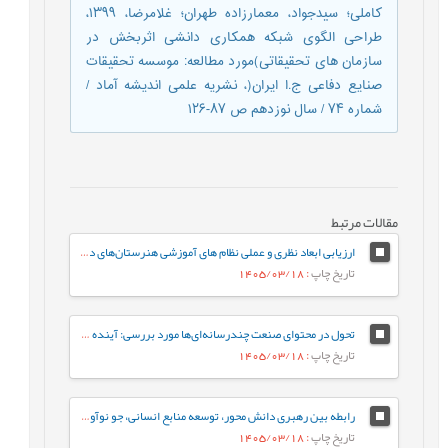
کاملی؛ سیدجواد، معمارزاده طهران؛ غلامرضا، ۱۳۹۹،
طراحی الگوی شبکه همکاری دانشی اثربخش در
سازمان های تحقیقاتی)مورد مطالعه: موسسه تحقیقات
صنايع دفاعی ج.ا ايران(، نشریه علمی اندیشه آماد /
شماره ۷۴ / سال نوزدهم ص ۸۷-۱۲۶
مقالات مرتبط
ارزیابی ابعاد نظری و عملی نظام های آموزشی هنرستان‌های دخترانه فنی و حرفه‌ای
تاریخ چاپ
: 1405/03/18
تحول در محتوای صنعت چندرسانه‌ای‌ها مورد بررسی: آینده‌ ژانر برنامه‌های تلویزیون ایران در افق 1410
تاریخ چاپ
: 1405/03/18
رابطه بین رهبری دانش محور، توسعه منابع انسانی، جو نوآوری و رفتار کاری خلاقانه با مزیت رقابتی پایدار با نقش میانجی نواوری سازمانی
تاریخ چاپ
: 1405/03/18