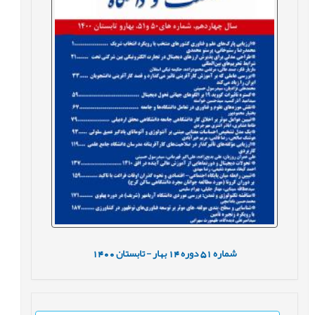
شماره
51
دوره
14
بهار - تابستان
1400