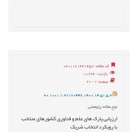
کد مقاله
: 1401121441457
بازدید
: 10996
صفحه
: 1 - 20
20.1001.1.27170446.1400.14.51.5.2
نوع مقاله
: پژوهشی
ارزیابی پارک های علم و فناوری کشورهای منتخب
با رویکرد انتخاب شریک