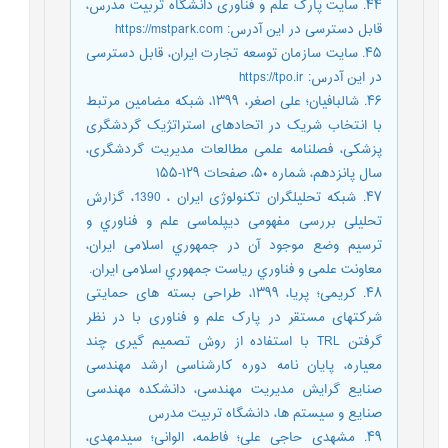
۴۴. سایت پارک علم و فناوری دانشگاه تربیت مدرس،
قابل دسترسی در این آدرس: https://mstpark.com
۴۵. سایت سازمان توسعه تجارت ایران، قابل دسترسی
در این آدرس: https://tpo.ir
۴۶. شالبافیان؛ علی اصغر، ۱۳۹۹، شبکه مضامین مرتبط
با انتخاب شریک در اتحادهای استراتژیک گردشگری
پزشکی، فصلنامه علمی مطالعات مدیریت گردشگری،
سال پانزدهم، شماره ۵۰، صفحات ۱۲۹-۱۵۵
۴۷. شبکه تحلیلگران تکنولوژی ایران ، 1390، گزارش
تحلیلی بررسی مفهومی دیپلماسی علم و فناوري و
ترسیم وضع موجود آن در جمهوري اسلامی ایران،
معاونت علمی و فناوري ریاست جمهوري اسلامی ایران.
۴۸. کریمی؛ پریا، ۱۳۹۹، طراحی بسته های حمایتی
شرکتهای مستقر در پارک علم و فناوری با در نظر
گرفتن TRL با استفاده از روش تصمیم گیری چند
معیاره، پایان نامه دوره کارشناسی ارشد مهندسی
صنایع گرایش مدیریت مهندسی، دانشکده مهندسی
صنایع و سیستم ها، دانشگاه تربیت مدرس
۴۹. مشهدی حاجی علی؛ فاطمه، الوانی؛ سیدمهدی،