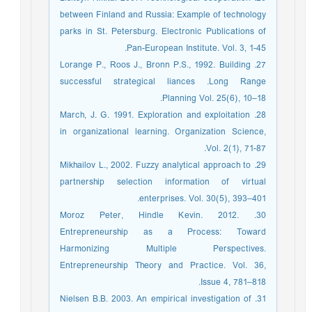
between Finland and Russia: Example of technology
parks in St. Petersburg. Electronic Publications of
Pan-European Institute. Vol. 3, 1-45.
27. Lorange P., Roos J., Bronn P.S., 1992. Building
successful strategical liances .Long Range
Planning Vol. 25(6), 10–18.
28. March, J. G. 1991. Exploration and exploitation
in organizational learning. Organization Science,
Vol. 2(1), 71-87.
29. Mikhailov L., 2002. Fuzzy analytical approach to
partnership selection information of virtual
enterprises. Vol. 30(5), 393–401.
30. Moroz Peter, Hindle Kevin. 2012.
Entrepreneurship as a Process: Toward
Harmonizing Multiple Perspectives.
Entrepreneurship Theory and Practice. Vol. 36,
Issue 4, 781–818.
31. Nielsen B.B. 2003. An empirical investigation of