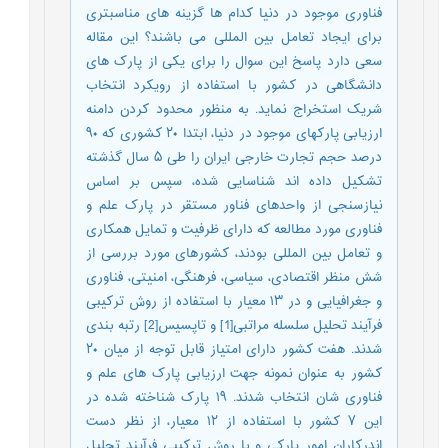
فناوری موجود در دنیا کدام ها گزینه های مناسبتری
برای ایجاد تعامل بین المللی می باشند؟ این مقاله
سعی دارد پاسخ این سوال را برای یکی از پارک های
دانشگاهی در کشور با استفاده از رویکرد انتخاب
شریک استخراج نماید. به منظور محدود کردن دامنه
ارزیابی پارکهای موجود در دنیا، ابتدا ۲۰ کشوری که ۹۰
درصد حجم تجارت خارجی ایران را طی ۵ سال گذشته
تشکیل داده اند شناسایی شده، سپس بر اساس
نیازسنجی از واحدهای فناور مستقر در پارک علم و
فناوری مورد مطالعه که دارای ظرفیت و تمایل همکاری
و تعامل بین المللی بودند، کشورهای مورد بررسی از
شش منظر اقتصادی، سیاسی، فرهنگی، امنیتی، فناوری
و جغرافیایی و در ۱۳ معیار با استفاده از روش ترکیبی
فرآیند تحلیل سلسله مراتبی[1] و تاپسیس[2] رتبه بندی
شدند. هفت کشور دارای امتیاز قابل توجه از میان ۲۰
کشور به عنوان نمونه جهت ارزیابی پارک های علم و
فناوری شان انتخاب شدند. ۱۹ پارک شناخته شده در
این ۷ کشور با استفاده از ۱۲ معیار، از نظر دست
اندرکاران امور پارکی و با روش ترکیبی فرآیند تحلیل