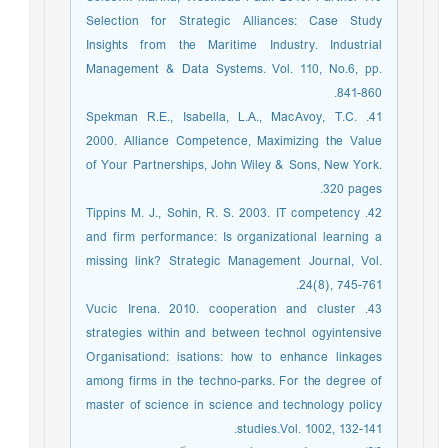
Selection for Strategic Alliances: Case Study
Insights from the Maritime Industry. Industrial
Management & Data Systems. Vol. 110, No.6, pp.
841-860.
41. Spekman R.E., Isabella, L.A., MacAvoy, T.C.
2000. Alliance Competence, Maximizing the Value
of Your Partnerships, John Wiley & Sons, New York.
320 pages.
42. Tippins M. J., Sohin, R. S. 2003. IT competency
and firm performance: Is organizational learning a
missing link? Strategic Management Journal, Vol.
24(8), 745-761.
43. Vucic Irena. 2010. cooperation and cluster
strategies within and between technol ogyintensive
Organisationd: isations: how to enhance linkages
among firms in the techno-parks. For the degree of
master of science in science and technology policy
studies.Vol. 1002, 132-141.