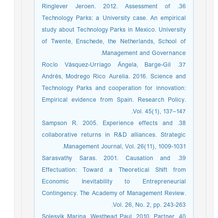
36. Ringlever Jeroen. 2012. Assessment of
Technology Parks: a University case. An empirical
study about Technology Parks in Mexico. University
of Twente, Enschede, the Netherlands, School of
Management and Governance.
37. Rocío Vásquez-Urriago Ángela, Barge-Gil
Andrés, Modrego Rico Aurelia. 2016. Science and
Technology Parks and cooperation for innovation:
Empirical evidence from Spain. Research Policy.
Vol. 45(1), 137–147.
38. Sampson R. 2005. Experience effects and
collaborative returns in R&D alliances. Strategic
Management Journal, Vol. 26(11), 1009-1031.
39. Sarasvathy Saras. 2001. Causation and
Effectuation: Toward a Theoretical Shift from
Economic Inevitability to Entrepreneurial
Contingency. The Academy of Management Review.
Vol. 26, No. 2, pp. 243-263.
40. Solesvik Marina, Westhead Paul. 2010. Partner