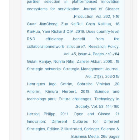
partner selection in platformbased innovation
ecosystems for servitization. Journal of Cleaner
Production. Vol. 262, 1-16.
18. Guan JianCheng, Zuo KaiRui, Chen KaiHua,
KaiHua, Yam Richard C.M. 2016. Does country-level
R&D efficiency benefit from the
collaborationnetwork structure?. Research Policy,
Vol. 45, Issue 4, Pages 770-784.
19. Gulati Ranjay, Nohria Nitin, Zaheer Akbar. 2000.
Strategic networks. Strategic Management Journal,
Vol. 21(3), 203-215.
20. Henriques Iago Cotrim, Sobreiro Vinicius
Amorim, Kimura Herbert. 2018. Science and
technology park: Future challenges. Technology in
Society. Vol. 53. 144-160.
21. Herzog Philipp. 2011. Open and Closed
Innovation: Different Cultures for Different
Strategies. Edition 2 illustrated, Springer Science &
Business Media, 265 pages.