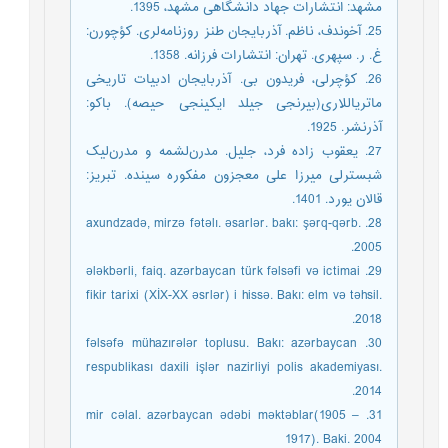
مشهد: انتشارات جهاد دانشگاهی مشهد، 1395.
25. آخوندف، ناظم. آذربایجان طنز روزنامه‌لری. کؤچورن:
غ. ر. سپهری. تهران: انتشارات فرزانه. 1358.
26. کؤچرلی، فریدون بی. آذربایجان ادبیات تاریخی
ماتریاللاری(بیرنجی جیلد ایکینجی حیصه). باکو:
آذرنشر. 1925.
27. یعقوب زاده فرد، جلیل. مدرن‌لشمه و مدرن‌لیک
شبسترلی میرزا علی معجزون مفکوره سینده. تبریز:
قالان یورد. 1401.
28. axundzadə, mirzə fətəlı. əsarlər. bakı: şərq-qərb.
2005.
29. ələkbərli, faiq. azərbaycan türk fəlsəfi və ictimai
fikir tarixi (XİX-XX əsrlər) i hissə. Bakı: elm və təhsil.
2018.
30. fəlsəfə mühazırələr toplusu. Bakı: azərbaycan
respublikası daxili işlər nazirliyi polis akademiyası.
2014.
31. mir cəlal. azərbaycan ədəbi məktəblar(1905 –
1917). Baki. 2004