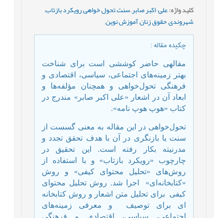
کلید واژه
:
علی¬اکبر صابر
,
سنت
,
تحول خواهی
,
رویکرد بازتاب
,
شهروندی
,
حقوق زنان
,
آموزش نوین
,
چکیده مقاله
:
مقاله­ی حاضر کوششی است برای شناخت
بهتر
زمینه‌های اجتماعی، سیاسی، اقتصادی و
فرهنگی تحول‌خواهی و همچنان مؤلفه‌ها و
ابعاد آن در اشعار «علی ­اکبر صابر» مندرج در
کتاب «هوپ­ هوپ­ نامه».
تحول‌خواهی در این مقاله به معنی گسست از
سنت یا بازنگری در آن با هدف تحقق تجدد و
مدرنیته بکار رفته است. این تحقیق در
چارچوب «رویکرد بازتاب» و با استفاده از
روش‌های «تحلیل محتوای کیفی» و روش
«کتابخانه‌ای»
اجرا شد. روش تحلیل محتوای
کیفی
برای تحلیل متن اشعار و روش کتابخانه
­ای برای توصیف
و معرفی زمینه‌های
اجتماعی، سیاسی، اقتصادی و فرهنگی