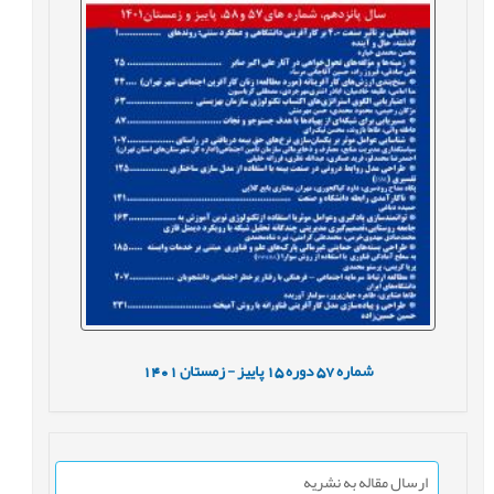
شماره
57
دوره
15
پاییز - زمستان
1401
ارسال مقاله به نشریه