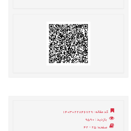
کد مقاله
: 1403022846729
بازدید
: 9590
صفحه
: 25 - 42