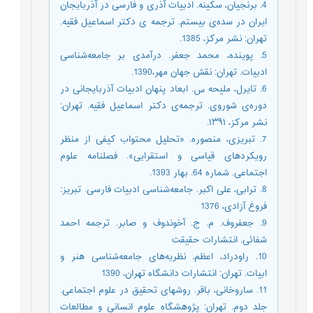
4. برنجیان، سکینه. ادبیات آذری و فارسی در آذربایجان
ایران در سده‌ی بیستم. ترجمه ی دکتر اسماعیل فقیه.
تهران: نشر مرکز، 1385.
5. پوینده، محمد جعفر. درآمدی بر جامعه‌شناسی
ادبیات. تهران: نقش جهان مهر،1390.
6. تایرل، ملیحه س. ابعاد پنهان ادبیات آذربایجانی در
دوره‌ی شوروی. ترجمه‌ی دکتر اسماعیل فقیه. تهران:
نشر مرکز، ۱۳۹۱.
7. تبریزی، منصوره. «تحلیل محتواب کیفی از منظر
رویکردهای قیاسی و استقرایی». فصلنامه علوم
اجتماعی. شماره 64. بهار 1393.
8. ترابی، علی اکبر. جامعه‌شناسی ادبیات فارسی. تبریز:
فروغ آزادی، 1376
9. جعفروف. م. ج. آخوندوف و صابر. ترجمه احمد
شفائی. انتشارات حقیقت
10. راودراد، اعظم. نظریه‌های جامعه‌شناسی هنر و
ابیات. تهران: انتشارات دانشگاه تهران، 1390
11. ساروخانی، باقر. روشهای تحقیق در علوم اجتماعی.
جلد دوم. تهران: پژوهشگاه علوم انسانی و مطالعات