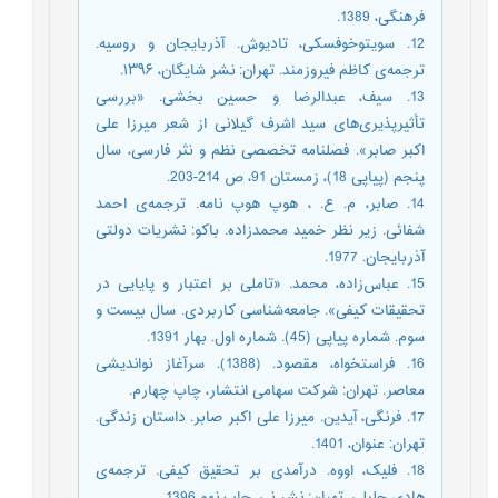
فرهنگی، 1389.
12. سویتوخوفسکی، تادیوش. آذربایجان و روسیه.
ترجمه‌ی کاظم فیروزمند. تهران: نشر شایگان، ۱۳۹۶.
13. سیف، عبدالرضا و حسین بخشی. «بررسی
تأثیر‌پذیری‌های سید اشرف گیلانی از شعر میرزا علی
اکبر صابر». فصلنامه تخصصی نظم و نثر فارسی، سال
پنجم (پیاپی 18)، زمستان 91، ص 214-203.
14. صابر، م. ع. ، هوپ هوپ نامه. ترجمه‌ی احمد
شفائی. زیر نظر خمید محمدزاده. باکو: نشریات دولتی
آذربایجان. 1977.
15. عباس‌زاده، محمد. «تاملی بر اعتبار و پایایی در
تحقیقات کیفی». جامعه‌شناسی کاربردی. سال بیست و
سوم. شماره پیاپی (45). شماره اول. بهار 1391.
16. فراستخواه، مقصود. (1388). سرآغاز نواندیشی
معاصر. تهران: شرکت سهامی انتشار، چاپ چهارم.
17. فرنگی، آیدین. میرزا علی اکبر صابر. داستان زندگی.
تهران: عنوان، 1401.
18. فلیک، اووه. درآمدی بر تحقیق کیفی. ترجمه‌ی
هادی جلیلی. تهران: نشر نی، چاپ نهم،1396.