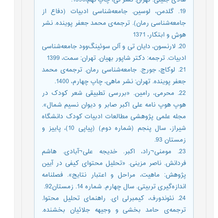
19. گلدمن، لوسین. جامعه‌شناسی ادبیات (دفاع از
جامعه‌شناسی رمان). ترجمه‌ی محمد جعفر پوینده. نشر
هوش و ابتکار، 1371
20. لارنسون، دایان تی و آلن سوئینگ‌وود جامعه‌شناسی
ادبیات. ترجمه: دکتر شاپور بهیان. تهران: سمت، 1399
21. لوکاچ، جورج. جامعه‌شناسی رمان. ترجمه‌ی محمد
جعفر پوینده. تهران: نشر ماهی، چاپ چهارم، 1400.
22. محرمی، رامین. «بررسی تطبیقی شعر کودک در
هوپ هوپ نامه علی اکبر صابر و دیوان نسیم شمال».
مجله علمی پژوهشی مطالعات ادبیات کودک دانشگاه
شیراز، سال پنجم (شماره دوم) (پیاپی 10)، پاییز و
زمستان 93.
23. مومنی¬راد، اکبر. خدیجه علی¬آبادی. هاشم
فردانش. ناصر مزینی. «تحلیل محتوای کیفی در آیین
پژوهش: ماهیت، مراحل و اعتبار نتایج». فصلنامه
اندازه‌گیری تربیتی. سال چهارم. شماره 14. زمستان92.
24. نئوندورف، کیمبرلی ای. راهنمای تحلیل محتوا.
ترجمه‌ی حامد بخشی و وجیهه جلائیان بخشنده.