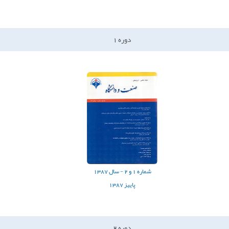
دوره
1
شماره
1
و
2
-
سال
1387
پاییز 1387
دوره
2