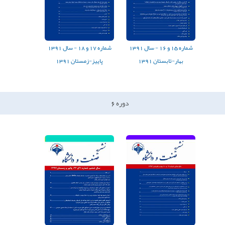
شماره
15
و
16
-
سال
1391
شماره
17
و
18
-
سال
1391
بهار-تابستان 1391
پاییز-زمستان 1391
دوره
6