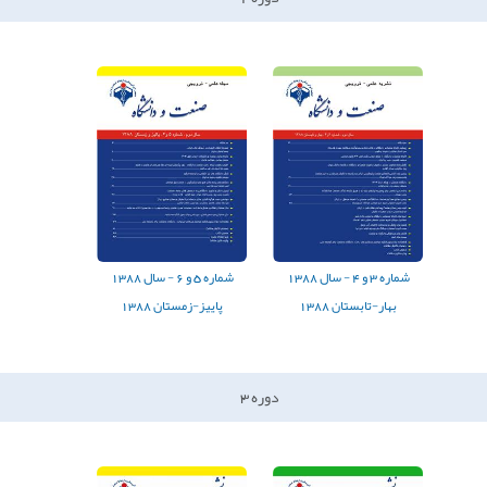
شماره
3
و
4
-
سال
1388
شماره
5
و
6
-
سال
1388
بهار-تابستان 1388
پاییز-زمستان 1388
دوره
3