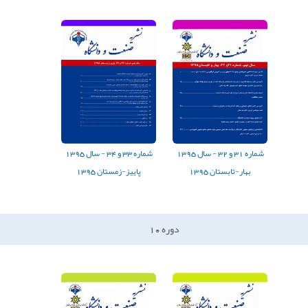
شماره
31
و
32
-
سال
1395
شماره
33
و
34
-
سال
1395
بهار-تابستان 1395
پاییز-زمستان 1395
دوره
10