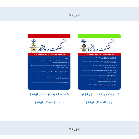
دوره
8
شماره
27
و
28
-
سال
1394
شماره
29
و
30
-
سال
1394
بهار-تابستان 1394
پاییز-زمستان 1394
دوره
9