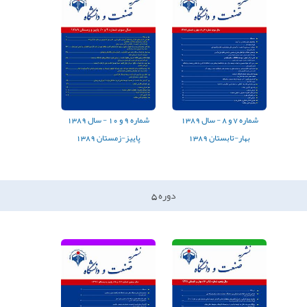
شماره
7
و
8
-
سال
1389
شماره
9
و
10
-
سال
1389
بهار-تابستان 1389
پاییز-زمستان 1389
دوره
5