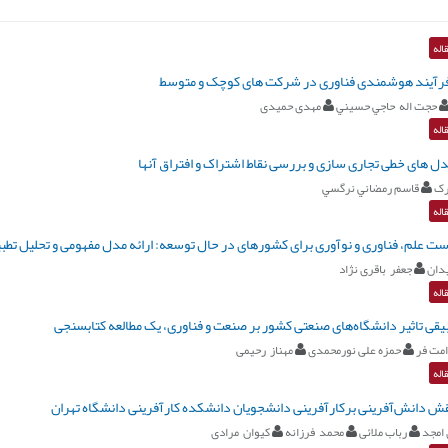
اله
فرآیند هوشمندی فناوری در شرکت های کوچک و متوسط
حجت اله حاجي حسيني
مهدی حمیدی
اله
دل های خطی تجاری سازی و بررسی نقاط اشتراک و افتراق آنها
رک
قاسم رمضاني نرگسي
اله
ت علم، فناوری و نوآوری برای کشورهای در حال توسعه: ارائه مدل مفهومی و تحلیل تطب
دان
جعفر باقری نژاد
اله
ی تاثیر دانشگاه‌های صنعتی کشور بر صنعت و فناوری، یک مطالعه کتابسنجی
مت فر
حمزه علی نورمحمدی
مهناز رحیمی
اله
قش دانش‌آفرینی برکارآفرینی دانشجویان دانشکده کارآفرینی دانشگاه تهران
 امجد
رباب ملائی
محمد فرزانه
کیوان مرادی