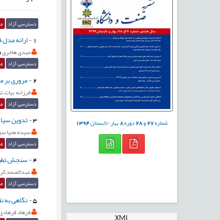
دسترسی آزاد
مق
1
-
ارائه مدل 
مهدی هاجری
دسترسی آزاد
مق
2
-
مروری بر م
فرزانه بیات ت
دسترسی آزاد
مق
3
-
تدوین سیاس
شماره
27
و
28
دوره
8
بهار-تابستان
1394
سیده محیا سی
دسترسی آزاد
مق
4
-
سنجش تطبیق
عبدالصمد کرا
دسترسی آزاد
مق
5
-
نگاهی به ن
فرهاد فرهادی
XML