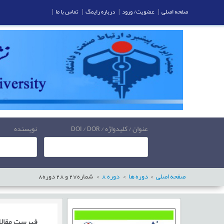
صفحه اصلی
|
عضویت/ ورود
|
درباره رایمگ
|
تماس با ما
|
عنوان / کلیدواژه / DOI / DOR
نویسنده
صفحه اصلی
دوره ها
دوره
8
شماره
27
و
28
دوره
8
فهرست مقال