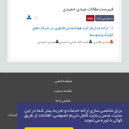
فهرست مقالات
مهدی حمیدی
دسترسی آزاد
مقاله
1
-
ارائه مدل فرآیند هوشمندی فناوری در شرکت های
کوچک و متوسط
مهدی هاجری
حجت اله حاجي حسيني
مهدی حمیدی
صفحه اصلی
نقشه سایت
تماس با ما
برای شخصی سازی ارائه خدمات و تجربه بهتر شما در این
حقوق این وب‌سایت متعلق به سامانه مدیریت نشریات
سایت، ضمن رعایت کامل حریم خصوصی، اطلاعات از طریق
کوکی ذخیره می شوند
رایمگ است.
حق نشر
1405-1396
©