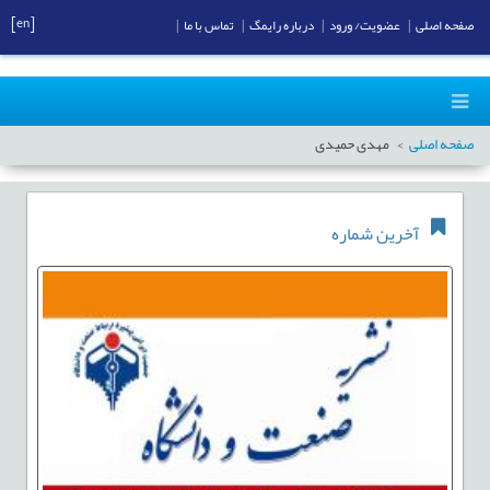
[en]
صفحه اصلی
|
عضویت/ ورود
|
درباره رایمگ
|
تماس با ما
|
صفحه اصلی
مهدی حمیدی
آخرین شماره