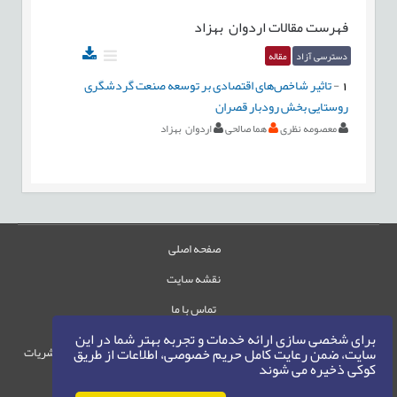
فهرست مقالات
اردوان بهزاد
دسترسی آزاد
مقاله
1
-
تاثیر شاخص‌های اقتصادی بر توسعه صنعت گردشگری
روستایی بخش رودبار قصران
معصومه نظری
هما صالحی
اردوان بهزاد
صفحه اصلی
نقشه سایت
تماس با ما
برای شخصی سازی ارائه خدمات و تجربه بهتر شما در این
حقوق این وب‌سایت متعلق به سامانه مدیریت نشریات
سایت، ضمن رعایت کامل حریم خصوصی، اطلاعات از طریق
کوکی ذخیره می شوند
رایمگ است.
حق نشر
1405-1396
©