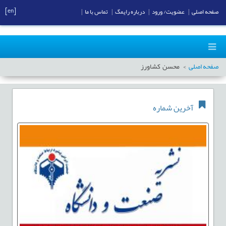
[en]
صفحه اصلی
|
عضویت/ ورود
|
درباره رایمگ
|
تماس با ما
|
صفحه اصلی
محسن کشاورز
آخرین شماره