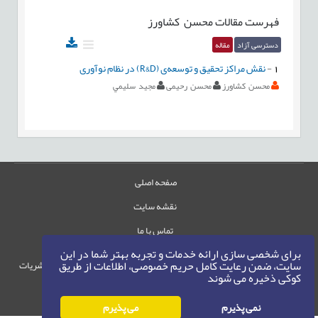
فهرست مقالات
محسن کشاورز
دسترسی آزاد
مقاله
1
-
نقش مراکز تحقیق و توسعه‌ی (R&D) در نظام نوآوری
محسن کشاورز
محسن رحيمی
مجيد سليمي
صفحه اصلی
نقشه سایت
تماس با ما
برای شخصی سازی ارائه خدمات و تجربه بهتر شما در این
سایت، ضمن رعایت کامل حریم خصوصی، اطلاعات از طریق
حقوق این وب‌سایت متعلق به سامانه مدیریت نشریات
کوکی ذخیره می شوند
رایمگ است.
حق نشر
1405-1396
©
نمی پذیرم
می پذیرم