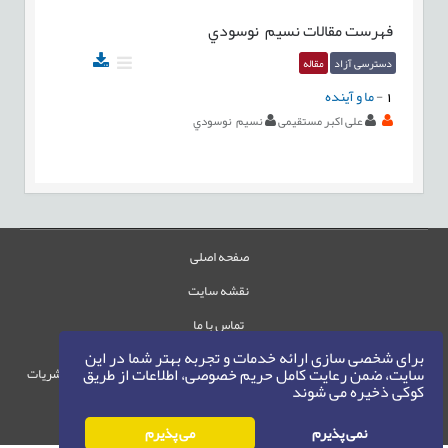
فهرست مقالات
نسيم نوسودي
دسترسی آزاد
مقاله
1
-
ما و آينده
علی اکبر مستقیمی
نسيم نوسودي
صفحه اصلی
نقشه سایت
تماس با ما
برای شخصی سازی ارائه خدمات و تجربه بهتر شما در این
سایت، ضمن رعایت کامل حریم خصوصی، اطلاعات از طریق
حقوق این وب‌سایت متعلق به سامانه مدیریت نشریات
کوکی ذخیره می شوند
رایمگ است.
حق نشر
1405-1396
©
نمی پذیرم
می پذیرم