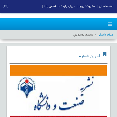
[en]
صفحه اصلی
|
عضویت/ ورود
|
درباره رایمگ
|
تماس با ما
|
صفحه اصلی
نسيم نوسودي
آخرین شماره