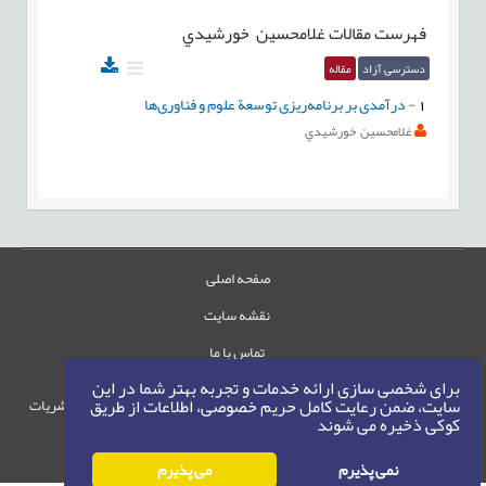
فهرست مقالات
غلامحسين خورشيدي
دسترسی آزاد
مقاله
1
-
درآمدی بر برنامه‌ریزی توسعة علوم و فناوری‌ها
غلامحسين خورشيدي
صفحه اصلی
نقشه سایت
تماس با ما
برای شخصی سازی ارائه خدمات و تجربه بهتر شما در این
سایت، ضمن رعایت کامل حریم خصوصی، اطلاعات از طریق
حقوق این وب‌سایت متعلق به سامانه مدیریت نشریات
کوکی ذخیره می شوند
رایمگ است.
حق نشر
1405-1396
©
نمی پذیرم
می پذیرم