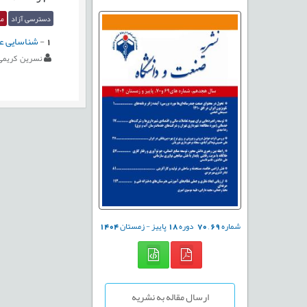
دسترسی آزاد
مق
1
-
شناسایی عو
نسرین کریمی
شماره
69
,
70
دوره
18
پاییز - زمستان
1404
ارسال مقاله به نشریه