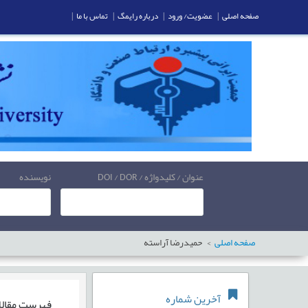
صفحه اصلی
|
عضویت/ ورود
|
درباره رایمگ
|
تماس با ما
|
عنوان / کلیدواژه / DOI / DOR
نویسنده
صفحه اصلی
حمیدرضا آراسته
آخرین شماره
فهرست مقال