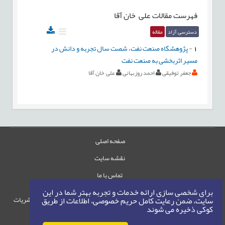
فهرست مقالات
علی خان آقا
دسترسی آزاد
مقاله
1
-
پژوهشگاه صنعت نفت، شصت سال تجربه و دانش در
مسیر اثربخشی به صنعت نفت
جعفر توفیقی
احمد روزبهانی
علی خان آقا
صفحه اصلی
نقشه سایت
تماس با ما
برای شخصی سازی ارائه خدمات و تجربه بهتر شما در این
حقوق این وب‌سایت متعلق به سامانه مدیریت نشریات
سایت، ضمن رعایت کامل حریم خصوصی، اطلاعات از طریق
کوکی ذخیره می شوند
رایمگ است.
حق نشر
1405-1396
©