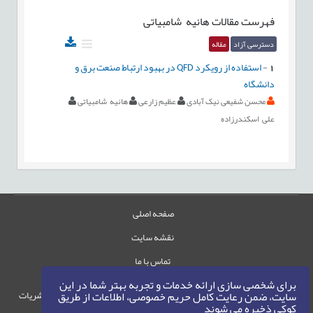
فهرست مقالات
هانیه شامبیاتی
دسترسی آزاد
مقاله
1
-
استفاده از رویکرد QFD در بهبود ارتباط صنعت برق و
دانشگاه
محسن شفیعی نیک آبادی
عظیم زارعی
هانیه شامبیاتی
علی اسکندرزاده
صفحه اصلی
نقشه سایت
تماس با ما
برای شخصی سازی ارائه خدمات و تجربه بهتر شما در این
حقوق این وب‌سایت متعلق به سامانه مدیریت نشریات
سایت، ضمن رعایت کامل حریم خصوصی، اطلاعات از طریق
کوکی ذخیره می شوند
رایمگ است.