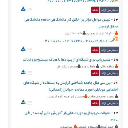
20.1001.1.27170446.1399.13.49.1.7
دسترسی آزاد
مقاله
64
-
تبیین عوامل مؤثر بر اخلاق کار دانشگاهی جامعه دانشگاهی
محقق اردبیلی
اباذر اشتری مهرجردی
طاها عشایری
20.1001.1.27170446.1400.14.51.11.8
دسترسی آزاد
مقاله
65
-
مسیریابی برای شبکه‌ای از پهپادها با هدف جست‌وجو و نجات
عاطفه واثی
طاها بازوند
محسن نیک رای
دسترسی آزاد
مقاله
66
-
بررسی علل جامعه شناختی گرایش به استفاده از شبکه های
اجتماعی موبایلی (مورد مطالعه: جوانان زاهدانی)
سعید محمدی صادق
حسین ابراهیم زاده آسمین
دسترسی آزاد
مقاله
67
-
تحولات دیجیتال و دورنماهایی از آموزش عالی آینده در افق
1410
احمد کیخا
مسعود شفیعی
رضا مهدی