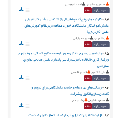
محسن جمشیدی
احمد شوهانی
دسترسی آزاد
مقاله
84
-
کارکردهای پنج‌گانۀ پشتیبانی از اشتغال مولّد و کارآفرینی
دانش‌آموختگان دانشگاه‌ها (مورد مطالعه: زیرنظام آموزش‌های
علمی-کاربردی)
رضا مهدی
سپیده بارانی
دسترسی آزاد
مقاله
85
-
رابطه بین رهبری دانش محور، توسعه منابع انسانی، جو نوآوری
و رفتار کاری خلاقانه با مزیت رقابتی پایدار با نقش میانجی نواوری
سازمانی
علی خاکشور
قاسم قاسمی
دسترسی آزاد
مقاله
86
-
رسالت‌های نهاد علم و جامعه دانشگاهی برای ترویج و
گفتمان‌سازی الگوی پیشرفت
مسعود شفیعی
رضا مهدی
دسترسی آزاد
مقاله
87
-
از ایده تا افول: تحلیل پدیدارشناسانه از دلایل شکست