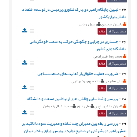
25
-
تبیین جایگاه راهبردی پارک فناوری پردیس در توسعه اقتصاد
دانش‌بنیان کشور
یاسین سعیدی
رسول رجایی
دسترسی آزاد
مقاله
26
-
جستاری در چرایی و چگونگی حرکت به سمت خودگردانی
دانشگاه های کشور
محمد رضا ظهیرامامی
دسترسی آزاد
مقاله
27
-
ضرورت حمایت حقوقی از فعالیت های صنعت نساجی
علی مشهدی
مائده پوربرخورداری
دسترسی آزاد
مقاله
28
-
بررسی و شناسایی چالش¬های ارتباط بین صنعت و دانشگاه
کامران مالکپور لپری
علی دلاور
سعید غیاثی ندوشن
دسترسی آزاد
مقاله
29
-
بررسی رابطه بین مدیران چندشغله و مدیریت سود با تاکید بر
نقش راهبردی شرکتی در صنایع تولیدی بورس اوراق بهادار تهران