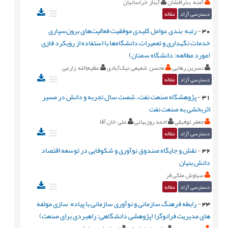
آمنه بذرافشان
آیناز خراسانیان
دسترسی آزاد
مقاله
30
-
رتبه¬بندی عوامل کلیدی موفقیت فعالیت‌های برون‌سپاری
خدمات نگهداری و تعمیرات دانشگاه‌ها با استفاده از رویکرد فازی
(مورد مطالعه: دانشگاه سمنان)
نسرین رهایی
محسن شفیعی نیک‌آ‌بادی
عظیم‌الله زارعی
دسترسی آزاد
مقاله
31
-
پژوهشگاه صنعت نفت، شصت سال تجربه و دانش در مسیر
اثربخشی به صنعت نفت
جعفر توفیقی
احمد روزبهانی
علی خان آقا
دسترسی آزاد
مقاله
32
-
نقش و جایگاه صندوق نوآوری و شکوفایی در توسعه اقتصاد
دانش بنیان
سیاوش ملکی فر
دسترسی آزاد
مقاله
33
-
رابطه فرهنگ سازمانی و نوآوری سازمانی با پیاده¬سازی مولفه
های مدیریت فرانوگرا (پژوهشی دانشگاهی: راهبردی برای صنعت)