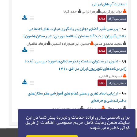
استارت‌آپ‌های ایرانی
جواد پورکریمی
زهرا ترابی
احمد کیخا
دسترسی آزاد
مقاله
88
-
بررسی تأثیر فضای مجازی بر یادگیری مهارت های اجتماعی
دانش آموزان از دیدگاه معلمان (مطالعه موردی: شهرستان هامون)
سعید محمدی صادق
حسین ابراهیم زاده آسمین
فرهاد غلامیان
دسترسی آزاد
مقاله
89
-
تحول در محتوای صنعت چندرسانه‌ای‌ها مورد بررسی: آینده‌
ژانر برنامه‌های تلویزیون ایران در افق 1410
حسینعلی افخمی
دسترسی آزاد
مقاله
90
-
ارزیابی ابعاد نظری و عملی نظام های آموزشی هنرستان‌های
دخترانه فنی و حرفه‌ای
محیا رحمانی
مجید دارابی
طیبه موسوی امیری
برای شخصی سازی ارائه خدمات و تجربه بهتر شما در این
سایت، ضمن رعایت کامل حریم خصوصی، اطلاعات از طریق
کوکی ذخیره می شوند