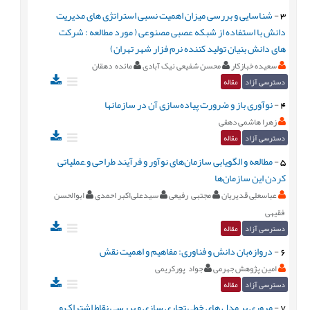
3
-
شناسایی و بررسی میزان اهمیت نسبی استراتژی های مدیریت
دانش با استفاده از شبکه عصبی مصنوعی ( مورد مطالعه : شرکت
های دانش بنیان تولید کننده نرم فزار شهر تهران)
سعیده خبازکار
محسن شفیعی نیک آبادی
مائده دهقان
دسترسی آزاد
مقاله
4
-
نوآوری باز و ضرورت پیاده‌سازی آن در سازمانها
زهرا هاشمی دهقی
دسترسی آزاد
مقاله
5
-
مطالعه و الگویابی سازمان‌های نوآور و فرآیند طراحی و َعملیاتی
کردن این سازمان‌ها
عباسعلِی قدیریان
مجتبی رفیعی
سیدعلی‌اکبر احمدی
ابوالحسن
فقیهی
دسترسی آزاد
مقاله
6
-
دروازه‌بان دانش و فناوری: مفاهیم و اهمیت نقش
امین پژوهش جهرمی
جواد پورکریمی
دسترسی آزاد
مقاله
7
-
مروری بر مدل های خطی تجاری سازی و بررسی نقاط اشتراک و