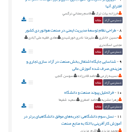
افتراق آنها
فرزانه بیات ترک
قاسم رمضاني نرگسي
دسترسی آزاد
مقاله
8
-
طراحی نظام توسعۀ مدیریت ایمنی در صنعت هوانوردی کشور
حسین خانلری
علیرضا نادری خورشیدی
هادی فقیه علی آبادی
مجتبی اسکندری
دسترسی آزاد
مقاله
9
-
شناسایی جایگاه اشتغال بخش صنعت در آزاد سازی تجاری و
هزینه‌ی صرف شده آموزش عالی
نسیبه زارعی
حامد قادرزاده
سوسن گنجی
دسترسی آزاد
مقاله
10
-
فراتحلیل پیوند صنعت و دانشگاه
زهرا عشریه
حامد اصغری
سعید شفیعا
دسترسی آزاد
مقاله
11
-
نسل سوم دانشگاهی: تجربه‌های موفق دانشگاههای برتر در
آموزش کارآفرینی با اتکا به منابع صنعت
محمد عزیزی
اکرم عزیزی