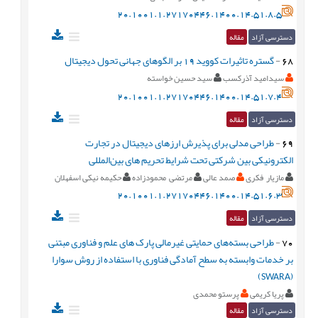
20.1001.1.27170446.1400.14.51.8.5
دسترسی آزاد
مقاله
68
-
گستره تاثیرات کووید 19 بر الگوهای جهانی تحول دیجیتال
سیدامید آذرکسب
سید حسین خواسته
20.1001.1.27170446.1400.14.51.7.4
دسترسی آزاد
مقاله
69
-
طراحی مدلی برای پذیرش ارزهای دیجیتال در تجارت
الکترونیکی بین شرکتی تحت شرایط تحریم‌ های بین‌المللی
مازیار فکری
صمد عالی
مرتضی محمودزاده
حکیمه نیکی اسفهلان
20.1001.1.27170446.1400.14.51.6.3
دسترسی آزاد
مقاله
70
-
طراحی بسته‌های حمایتی غیرمالی پارک های علم و فناوری مبتنی
بر خدمات وابسته به سطح آمادگی فناوری با استفاده از روش سوارا
(SWARA)
پریا کریمی
پرستو محمدی
دسترسی آزاد
مقاله