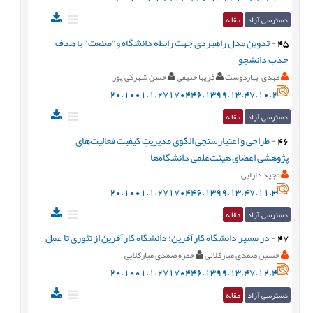
دسترسی آزاد
مقاله
45
-
تدوین مدل راهبردی جهت رابطه دانشگاه و"صنعت" با هدف
جذب دانشجو
مهدی بهاردوست
فریبا حنیفی
حسن شهرکی پور
20.1001.1.27170446.1399.13.47.10.2
دسترسی آزاد
مقاله
46
-
طراحی و اعتبارسنجی الگوی مدیریتِ کیفیت فعالیت‌های
پژوهشی اعضای هیئت‌علمی دانشگاه‌ها
مجید دارابی
20.1001.1.27170446.1399.13.47.11.3
دسترسی آزاد
مقاله
47
-
در مسیر دانشگاه كارآفرين؛ دانشگاه کارآفرین از تئوری تا عمل
حسین صمدی میارکلائی
حمزه صمدی میارکلایی
20.1001.1.27170446.1399.13.47.12.4
دسترسی آزاد
مقاله