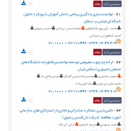
دسترسی آزاد
مقاله
61
-
توانمندسازی یادگیری ریاضی دانش آموزان با رویکرد تحلیل
شبکه ای مبتنی بر دیمتل
محمد علی پور فتحکوهی
محمدحسن بهزادی
حمید رسولی
احمد شاهورانی سمنانی
20.1001.1.27170446.1399.13.49.3.9
دسترسی آزاد
مقاله
62
-
ارائه چارچوب مفهومی توسعه توانمندی فنّاورانه دانشگاه های
صنعتی جمهوری اسلامی ایران
سعید بختیاری
محمدرضا حسنی آهنگر
مهدی فاتح راد
محمدعلی برزنونی
رضا نقی زاده
20.1001.1.27170446.1399.13.49.2.8
دسترسی آزاد
مقاله
63
-
تاثیرپذیری عملکرد صادراتی و تجاری از استراتژی های سازمانی
(مورد مطالعه: شرکت نان قدس رضوی)
اميد بهبودي
مریم اشجعی
آرش آپرناک