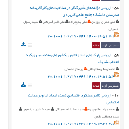
58
-
ارزیابی مؤلفه‌های تأثیرگذار در صلاحیت‌های کارآفرینانه
مدرسان دانشگاه جامع علمی کاربردی
علی عمران روزبان
علی بدیع‌زاده
علی اکبر قهرمانی
سید رسول
حسینی
20.1001.1.27170446.1400.14.51.4.1
دسترسی آزاد
مقاله
59
-
ارزیابی پارک های علم و فناوری کشورهای منتخب با رویکرد
انتخاب شریک
محمدرضا رستم خانی
پرستو محمدی
20.1001.1.27170446.1400.14.51.5.2
دسترسی آزاد
مقاله
60
-
ارزیابی تاثیر عملکرد اقتصادی کمیته امداد امام بر عدالت
اجتماعی
محمدجواد عالم چهره
سید عطاءالله سینائی
سید خدایار مرتضوی
سید مصطفی تقوی
20.1001.1.27170446.1399.13.49.4.0