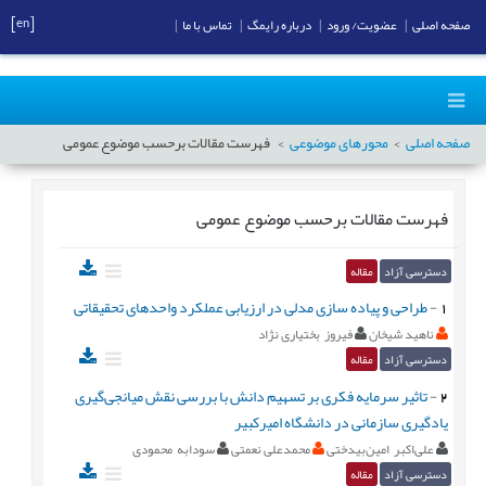
[en]
صفحه اصلی
|
عضویت/ ورود
|
درباره رایمگ
|
تماس با ما
|
صفحه اصلی
محورهای موضوعی
فهرست مقالات برحسب موضوع
عمومى
فهرست مقالات برحسب موضوع
عمومى
دسترسی آزاد
مقاله
1
-
طراحی و پیاده سازی مدلی در ارزیابی عملکرد واحدهای تحقیقاتی
ناهید شیخان
فیروز بختیاری نژاد
دسترسی آزاد
مقاله
2
-
تاثیر سرمایه فکری بر تسهیم دانش با بررسی نقش میانجی‌گیری
یادگیری سازمانی در دانشگاه امیرکبیر
علی‌اکبر امین‌بیدختی
محمدعلی نعمتی
سودابه محمودی
دسترسی آزاد
مقاله