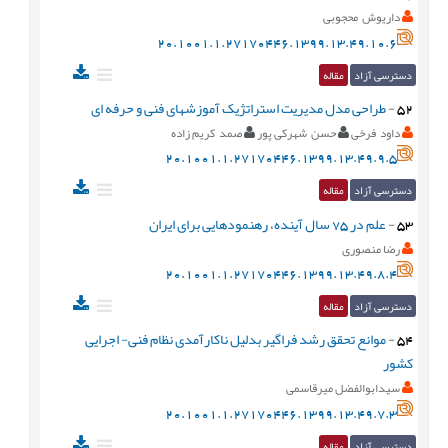
داریوش محجوبی
20.1001.1.27170446.1399.13.49.10.6
دسترسی آزاد
مقاله
52
-
طراحی مدل‎ مدیریت استراتژیک آموزشهای فنی و حرفه ای
داود فرخی
حسن شهرکی پور
صمد کریم زاده
20.1001.1.27170446.1399.13.49.9.5
دسترسی آزاد
مقاله
53
-
علم در 75 سال آینده، رهنمودهایی برای ایران
رضا منصوری
20.1001.1.27170446.1399.13.49.8.4
دسترسی آزاد
مقاله
54
-
موانع تحقق رشد فراگیر بدلیل ناکارآمدی نظام فنی- اجرایی
کشور
سیدابوالفضل میرقاسمی
20.1001.1.27170446.1399.13.49.7.3
دسترسی آزاد
مقاله