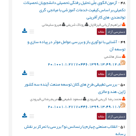
48
-
آزمون الگویِ عِلّی تحلیل رفتگی تحصیلی دانشجویان تحصیلات
تکمیلی بر اساس کیفیت خدمات آموزشی با میانجی¬گری
توانمندی¬های کارآفرینی
ابراهیم آریانی قیزقاپان
روناک شریفی
هیرو سلیمانی
دسترسی آزاد
مقاله
49
-
آشنایی با نوآوری باز و بررسی عوامل موثر در پیاده سازی و
توسعه آن
ستار هاشمی
20.1001.1.27170446.1399.13.49.12.8
دسترسی آزاد
مقاله
50
-
بررسی تطبیقی طرح های کلان توسعه صنعت آینده سه کشور
ژاپن، هند و مالزی
محمد رضا کریمی قهرودی
مسعود شفیعی
مریم رضائی قهرودی
20.1001.1.27170446.1399.13.49.11.7
دسترسی آزاد
مقاله
51
-
انقلاب صنعتی چهارم یا رنسانس نو؟ بررسی با تمرکز بر نقش
رسانه