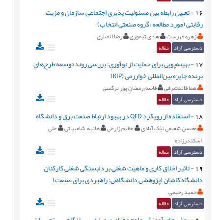
16
-
تعیین رابطه بین مسئولیت پذیری اجتماعی سازمان و مزیت
رقابتی (مورد مطالعه :گروه صنعتی انتخاب)
زهره فهرست
هادی تیموری
رضا انصاری
دسترسی آزاد
مقاله
17
-
بهینه‌پویی برای حمایت از نوآوری: بررسی روند توسعه طرح‌های
برنده جایزه بین‌المللی خوارزمی (KIP)
هما قائدشرفی
قاسم رمضان پور نرگسی
دسترسی آزاد
مقاله
18
-
استفاده از رویکرد QFD در بهبود ارتباط صنعت برق و دانشگاه
محسن شفیعی نیک آبادی
عظیم زارعی
هانیه شامبیاتی
علی
اسکندرزاده
دسترسی آزاد
مقاله
19
-
تاثیر اخلاق کاری و ماهیت شغلی بر دلبستگی شغلی کارکنان
دانشگاه کاشان (پژوهشی دانشگاهی: راهبردی برای صنعت)
حمید رحیمی
دسترسی آزاد
مقاله
20
-
روش های آموزش علوم و فناوری مهندسی با نگاهی بر تجربیات