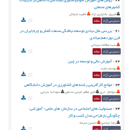
کشورهای صنعتی
فیروز بختیاری نژاد
ناهید شیخان
دسترسی آزاد
مقاله
21
-
بررسی علل نهادی توسعه نیافتگی صنعت کفش و چرم ایران در
قرن نوزدهم میلادی
سیدعطالله سینائی
دسترسی آزاد
مقاله
22
-
آموزش عالی و توسعه در چین
یوسف حجت
دسترسی آزاد
مقاله
23
-
موانع کارآفرینی رشته های کشاورزی در آموزش دانشگاهی
سولماز دری
امیر مظفر امینی سدهی
سودابه سرایی
دسترسی آزاد
مقاله
24
-
مسئولیت های اجتماعی در سازمان¬های علمی- آموزشی:
چگونگی بازطراحی مدل کسب و کار
رضا عباسی
حسین سرمه
دسترسی آزاد
مقاله