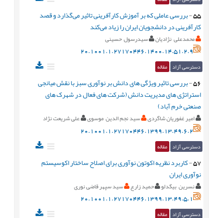
55
-
بررسی عاملی که بر آموزش کارآفرینی تاثیر می‌گذارد و قصد
کارآفرینی در دانشجویان ایران را زیاد می‌کند
محمدعلی نژادیان
سیدرسول حسینی
20.1001.1.27170446.1400.14.51.2.9
دسترسی آزاد
مقاله
56
-
بررسی تاثیر ویژگی های دانش بر نوآوری سبز با نقش میانجی
استراتژی های مدیریت دانش (شرکت های فعال در شهرک های
صنعتی خرم آباد)
امیر غفوریان شاگردی
سید نجم الدین موسوی
علی شریعت نژاد
20.1001.1.27170446.1399.13.49.6.2
دسترسی آزاد
مقاله
57
-
کاربرد نظریه اکوتون نوآوری برای اصلاح ساختار اکوسیستم
نوآوری ایران
نسرین بیگدلو
حمید زارع
سید سپهر قاضی نوری
20.1001.1.27170446.1399.13.49.5.1
دسترسی آزاد
مقاله