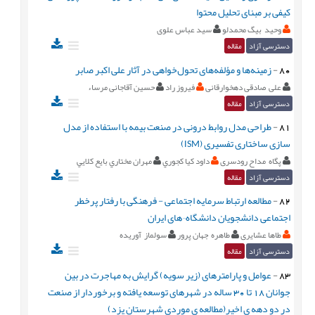
کیفی بر مبنای تحلیل محتوا
وحید بیگ محمدلو
سید عباس علوی
دسترسی آزاد
مقاله
80
-
زمینه‌ها و مؤلفه‌های تحول‌خواهی در آثار علی اکبر صابر
علی صادقی دهخوارقانی
فیروز راد
حسین آقاجانی مرساء
دسترسی آزاد
مقاله
81
-
طراحی مدل روابط درونی در صنعت بیمه با استفاده از مدل
سازی ساختاری تفسیری (ISM)
پگاه مداح رودسری
داود كيا كجوري
مهران مختاري بايع كلايي
دسترسی آزاد
مقاله
82
-
مطالعه ارتباط سرمایه اجتماعی - فرهنگی با رفتار پرخطر
اجتماعی دانشجویان دانشگاه¬های ایران
طاها عشایری
طاهره جهان پرور
سولماز آوریده
دسترسی آزاد
مقاله
83
-
عوامل و پارامترهای (زیر سویه) گرایش به مهاجرت در بین
جوانان 18 تا 30 ساله در شهرهای توسعه یافته و برخوردار از صنعت
در دو دهه ی اخیر(مطالعه ی موردی شهرستان یزد)