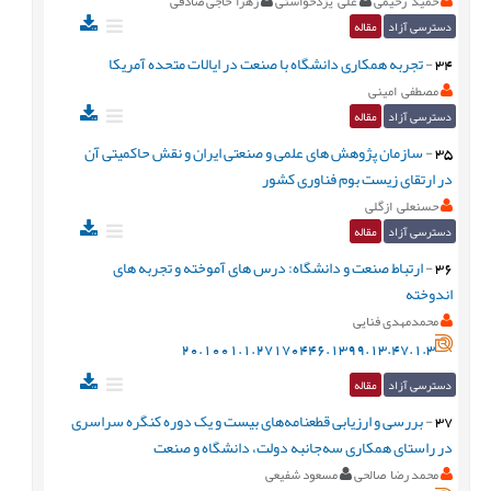
حمید رحیمی
علی یزدخواستی
زهرا حاجی صادقی
دسترسی آزاد
مقاله
34
-
تجربه همکاری دانشگاه با صنعت در ایالات متحده آمریکا
مصطفی امینی
دسترسی آزاد
مقاله
35
-
سازمان پژوهش های علمی و صنعتی ایران و نقش حاکمیتی آن
در ارتقای زیست بوم فناوری کشور
حسنعلی ازگلی
دسترسی آزاد
مقاله
36
-
ارتباط صنعت و دانشگاه: درس های آموخته و تجربه های
اندوخته
محمدمهدی فنایی
20.1001.1.27170446.1399.13.47.1.3
دسترسی آزاد
مقاله
37
-
بررسی و ارزیابی قطعنامه‌های بیست و یک دوره کنگره سراسری
در راستای همکاری سه‌جانبه دولت، دانشگاه و صنعت
محمد رضا صالحی
مسعود شفیعی