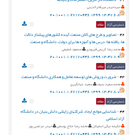
سیدحیدر میرفخرالدینی
20.1001.1.27170446.1399.13.47.6.8
دسترسی آزاد
مقاله
42
-
تصاویر و طرح های کلان صنعت آینده کشورهای پیشتاز دلالت
ها، یافته ها؛ درس ها و آموزه ها برای دولت، دانشگاه و صنعت
محمد رضا کریمی قهرودی
مسعود شفیعی
20.1001.1.27170446.1399.13.47.7.9
دسترسی آزاد
مقاله
43
-
ضرورت و روش های توسعه تعامل و همکاری دانشگاه و صنعت
محمدسعید سیف
سعید جهانگیری
20.1001.1.27170446.1399.13.47.8.0
دسترسی آزاد
مقاله
44
-
شناسایی موانع ایجاد شرکتهای زایشی دانش بنیان در دانشگاه
آزاد اسلامی
حکیمه نیکی اسفهلان
محمد رضا حلاج یوسفی
حیدر مرتضی پور
20.1001.1.27170446.1399.13.47.9.1