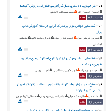
71
-
طراحی و پیاده سازی مدل کارآفرینی فناورانه با روش آمیخته
حسین حسین زاده
سید علی اکبر احمدی
دسترسی آزاد
مقاله
72
-
شناسایی عوامل مؤثر بر مدرک گرایی در نظام آموزش عالی
ایران
نسرین کریمی اصل
حمیدرضا آراسته
کامران محمدخانی
مصطفی
اجتهادی
دسترسی آزاد
مقاله
73
-
شناسایی عوامل موثر بر ارزش‌گذاري استارتاپ‌هاي مبتنی بر
فناوري در مشهد
حمید حیدری زاد
امیر غفوریان شاگردی
امید بهبودی
دسترسی آزاد
مقاله
74
-
سنخ‌بندی ارزش های کارآفرینانه (مورد مطالعه: زنان کارآفرین
اجتماعی شهر تهران)
منا امامی
طلیعه خادمیان
اباذر اشتری مهرجردی
مصطفی کرباسیون
دسترسی آزاد
مقاله
75
-
زمینه‌ها و مؤلفه‌های تحول‌خواهی در آثار میرزا فتحعلی