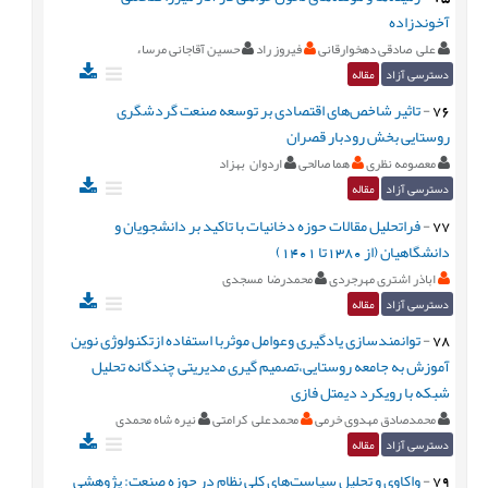
آخوندزاده
علی صادقی دهخوارقانی
فیروز راد
حسین آقاجانی مرساء
دسترسی آزاد
مقاله
76
-
تاثیر شاخص‌های اقتصادی بر توسعه صنعت گردشگری
روستایی بخش رودبار قصران
معصومه نظری
هما صالحی
اردوان بهزاد
دسترسی آزاد
مقاله
77
-
فراتحلیل مقالات حوزه دخانیات با تاکید بر دانشجویان و
دانشگاهیان (از 1380تا 1401)
اباذر اشتری مهرجردی
محمدرضا مسجدی
دسترسی آزاد
مقاله
78
-
توانمندسازی یادگیری وعوامل موثربا استفاده ازتکنولوژی نوین
آموزش به جامعه روستایی،تصمیم گیری مدیریتی چندگانه تحلیل
شبکه با رویکرد دیمتل فازی
محمدصادق مهدوی خرمی
محمدعلی کرامتی
نیره شاه محمدی
دسترسی آزاد
مقاله
79
-
واکاوی و تحلیل سیاست‌های کلی نظام در حوزه صنعت: پژوهشی